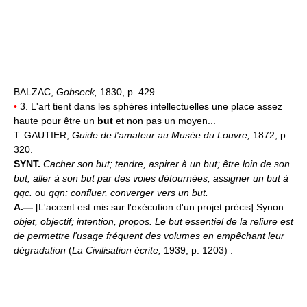
BALZAC,
Gobseck,
1830, p. 429.
•
3. L'art tient dans les sphères intellectuelles une place assez
haute pour être un
but
et non pas un moyen...
T. GAUTIER,
Guide de l'amateur au Musée du Louvre,
1872, p.
320.
SYNT.
Cacher son but; tendre, aspirer à un but; être loin de son
but; aller à son but par des voies détournées; assigner un but à
qqc.
ou
qqn; confluer, converger vers un but.
A.—
[L'accent est mis sur l'exécution d'un projet précis] Synon.
objet, objectif; intention, propos.
Le but essentiel de la reliure est
de permettre l'usage fréquent des volumes en empêchant leur
dégradation
(
La Civilisation écrite,
1939, p. 1203) :