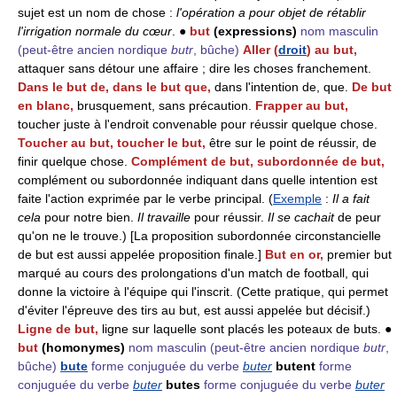
sujet est un nom de chose :
l'opération a pour objet de rétablir
l'irrigation normale du cœur
. ●
but
(expressions)
nom masculin
(peut-être ancien nordique
butr
, bûche)
Aller (
droit
) au but,
attaquer sans détour une affaire ; dire les choses franchement.
Dans le but de, dans le but que,
dans l'intention de, que.
De but
en blanc,
brusquement, sans précaution.
Frapper au but,
toucher juste à l'endroit convenable pour réussir quelque chose.
Toucher au but, toucher le but,
être sur le point de réussir, de
finir quelque chose.
Complément de but, subordonnée de but,
complément ou subordonnée indiquant dans quelle intention est
faite l'action exprimée par le verbe principal. (
Exemple
:
Il a fait
cela
pour notre bien.
Il travaille
pour réussir.
Il se cachait
de peur
qu'on ne le trouve.) [La proposition subordonnée circonstancielle
de but est aussi appelée proposition finale.]
But en or,
premier but
marqué au cours des prolongations d'un match de football, qui
donne la victoire à l'équipe qui l'inscrit. (Cette pratique, qui permet
d'éviter l'épreuve des tirs au but, est aussi appelée but décisif.)
Ligne de but,
ligne sur laquelle sont placés les poteaux de buts. ●
but
(homonymes)
nom masculin
(peut-être ancien nordique
butr
,
bûche)
bute
forme conjuguée du verbe
buter
butent
forme
conjuguée du verbe
buter
butes
forme conjuguée du verbe
buter