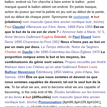
ballon, endroit où l'on cherche à faire entrer le ballon ; point
marqué quand le ballon atteint cet endroit. En pelote basque,
action du joueur qui met la pelote en jeu soit au début de la partie,
soit au début de chaque point. Synonyme de
cochonnet
. ●
but
(citations)
nom masculin
(peut-être ancien nordique
butr
, bûche)
Paul
Claudel
Villeneuve-sur-Fère, Aisne, 1868-Paris 1955
Est-ce
que le but de la vie est de vivre ?
L'Annonce faite à Marie
, IV, 5,
Anne Vercors Gallimard
Eugène
Grindel
, dit
Paul
Eluard
Saint-
Denis 1895-Charenton-le-Pont 1952
Nous n'irons pas au but un
par un mais par deux.
Le Temps déborde
, Notre vie Seghers
Charles de
Gaulle
Lille 1890-Colombey-les-Deux-Églises 1970
La
proportion rompue entre le but et les moyens, les
combinaisons du génie sont vaines.
Propos recueillis par André
Malraux dans
Les Chênes qu'on abat
Gallimard
Robert Louis
Balfour
Stevenson
Édimbourg 1850-Vailima, près d'Apia, îles
Samoa, 1894
Être ce que nous sommes et devenir ce que
nous sommes capables de devenir, tel est le seul but de la
vie.
To be what we are, and to become what we are capable of
becoming, is the only end of life.
Études familières sur les hommes
et les livres
●
but
(difficultés)
nom masculin
(peut-être ancien
nordique
butr
, bûche)
Prononciation
[&ph86;&ph109;&ph104;],