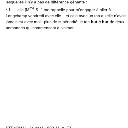
lesquelles il n'y a pas de différence gênante :
me
•
1. ... elle [M
S...] me rappelle pour m'engager à aller à
Longchamp vendredi avec elle... et cela avec un ton qu'elle n'avait
jamais eu avec moi : plus de supériorité, le ton
but
à
but
de deux
personnes qui commencent à s'aimer...
STENDHAL,
Journal,
1809-11, p. 73.