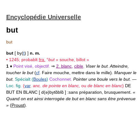
Encyclopédie Universelle
but
but
but
[ by(
t
) ]
n. m.
• 1245; probablt
frq.
°
but
« souche, billot »
1
♦
Point visé, objectif.
⇒
2. blanc
,
cible
.
Viser le but. Atteindre,
toucher le but
(
cf
. Faire mouche, mettre dans le mille)
. Manquer le
but.
Spécialt (
Boules
)
Cochonnet.
Pointer une boule vers le but.
—
Loc. fig.
(
var
. anc.
de pointe en blanc,
ou
de blanc en blanc
)
DE
BUT EN BLANC
[ d(ə)bytɑ̃blɑ̃ ] :
sans préparation, brusquement.
«
Quand on est ainsi interrogée de but en blanc sans être prévenue
»
(
Proust
)
.