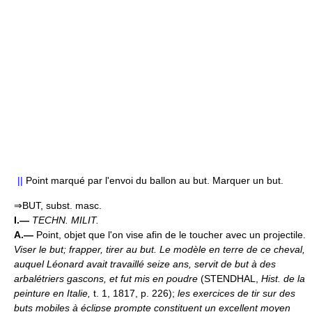
||
Point marqué par l'envoi du ballon au but. Marquer un but.
⇒BUT, subst. masc.
I.—
TECHN. MILIT.
A.—
Point, objet que l'on vise afin de le toucher avec un projectile.
Viser le but; frapper, tirer au but.
Le modèle en terre de ce cheval,
auquel Léonard avait travaillé seize ans, servit de but à des
arbalétriers gascons, et fut mis en poudre
(STENDHAL,
Hist. de la
peinture en Italie,
t. 1, 1817, p. 226);
les exercices de tir sur des
buts mobiles à éclipse prompte constituent un excellent moyen