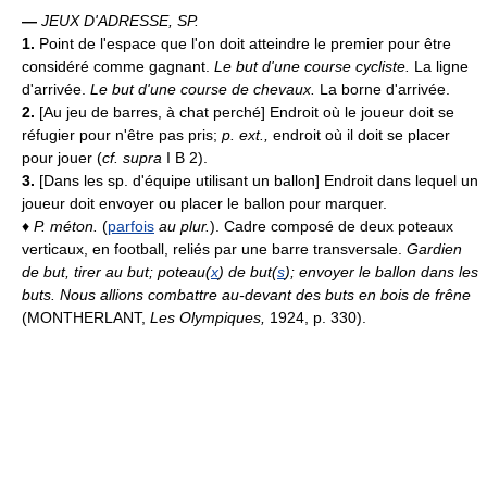
—
JEUX D'ADRESSE, SP.
1.
Point de l'espace que l'on doit atteindre le premier pour être
considéré comme gagnant.
Le but d'une course cycliste.
La ligne
d'arrivée.
Le but d'une course de chevaux.
La borne d'arrivée.
2.
[Au jeu de barres, à chat perché] Endroit où le joueur doit se
réfugier pour n'être pas pris;
p. ext.,
endroit où il doit se placer
pour jouer (
cf. supra
I B 2).
3.
[Dans les sp. d'équipe utilisant un ballon] Endroit dans lequel un
joueur doit envoyer ou placer le ballon pour marquer.
♦
P. méton.
(
parfois
au plur.
). Cadre composé de deux poteaux
verticaux, en football, reliés par une barre transversale.
Gardien
de but, tirer au but; poteau(
x
) de but(
s
); envoyer le ballon dans les
buts.
Nous allions combattre au-devant des buts en bois de frêne
(MONTHERLANT,
Les Olympiques,
1924, p. 330).