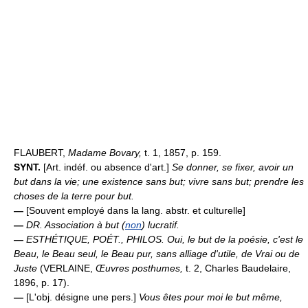
FLAUBERT,
Madame Bovary,
t. 1, 1857, p. 159.
SYNT.
[Art. indéf. ou absence d'art.]
Se donner, se fixer, avoir un
but dans la vie; une existence sans but; vivre sans but; prendre les
choses de la terre pour but.
—
[Souvent employé dans la lang. abstr. et culturelle]
—
DR.
Association à but (
non
) lucratif.
—
ESTHÉTIQUE, POÉT., PHILOS.
Oui, le but de la poésie, c'est le
Beau, le Beau seul, le Beau pur, sans alliage d'utile, de Vrai ou de
Juste
(VERLAINE,
Œuvres posthumes,
t. 2, Charles Baudelaire,
1896, p. 17).
—
[L'obj. désigne une pers.]
Vous êtes pour moi le but même,