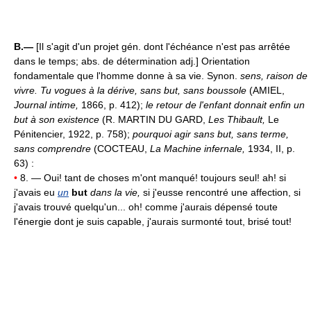
B.—
[Il s'agit d'un projet gén. dont l'échéance n'est pas arrêtée
dans le temps; abs. de détermination adj.] Orientation
fondamentale que l'homme donne à sa vie. Synon.
sens, raison de
vivre.
Tu vogues à la dérive, sans but, sans boussole
(AMIEL,
Journal intime,
1866, p. 412);
le retour de l'enfant donnait enfin un
but à son existence
(R. MARTIN DU GARD,
Les Thibault,
Le
Pénitencier, 1922, p. 758);
pourquoi agir sans but, sans terme,
sans comprendre
(COCTEAU,
La Machine infernale,
1934, II, p.
63) :
•
8. — Oui! tant de choses m'ont manqué! toujours seul! ah! si
j'avais eu
un
but
dans la vie,
si j'eusse rencontré une affection, si
j'avais trouvé quelqu'un... oh! comme j'aurais dépensé toute
l'énergie dont je suis capable, j'aurais surmonté tout, brisé tout!