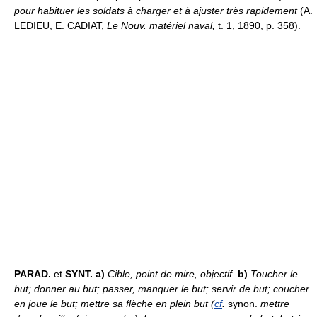
pour habituer les soldats à charger et à ajuster très rapidement
(A.
LEDIEU, E. CADIAT,
Le Nouv. matériel naval,
t. 1, 1890, p. 358).
PARAD.
et
SYNT. a)
Cible, point de mire, objectif.
b)
Toucher le
but; donner au but; passer, manquer le but; servir de but; coucher
en joue le but; mettre sa flèche en plein but (
cf
.
synon.
mettre