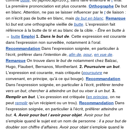
comme
butte
, ou [&ph86;&ph109;], sans faire entendre le
t
final.
La première prononciation est plus courante.
Orthographe
De but
en blanc. Attention, ne pas se laisser influencer par le
t
de liaison :
on n'écrit pas de butte en blanc, mais
de but en blanc
.
Remarque
Ici
but
est une orthographe vieillie de
butte
. L'expression fait
référence à la butte de tir et au blanc de la cible. -
Être en butte à
→
butte
Emploi
1.
Dans le but de
. Cette expression est courante
dans l'expression non surveillée, notamment à l'oral.
Recommandation
Dans l'expression soignée, en particulier à
l'écrit, préférer
dans l'intention de
,
afin de
,
pour
,
en vue de
.
Remarque
On trouve
dans le but de
notamment chez Balzac,
Hugo, Flaubert, Bernanos, Montherlant.
2.
Poursuivre un but
.
L'expression est courante, mais critiquée (
poursuivre
ne
convenant, en principe, qu'à ce qui bouge).
Recommandation
Dans l'expression soignée, en particulier à l'écrit, préférer
tendre
vers un but
,
chercher à atteindre un but
ou
viser à un but
.
3.
Remplir un but
. L'ex-pression est critiquée (
en principe
, on ne
peut
remplir
qu'un récipient ou un trou).
Recommandation
Dans
l'expression soignée, en particulier à l'écrit, préférer
atteindre un
but
.
4.
Avoir pour but / avoir pour objet
.
Avoir pour but
s'emploie quand le sujet est un nom de personne :
il a pour but de
doubler son chiffre d'affaires. Avoir pour objet
s'emploie quand le