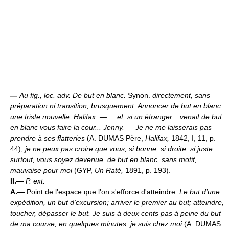
—
Au fig., loc. adv.
De but en blanc.
Synon.
directement, sans
préparation ni transition, brusquement.
Annoncer de but en blanc
une triste nouvelle.
Halifax. — ... et, si un étranger... venait de but
en blanc vous faire la cour... Jenny. — Je ne me laisserais pas
prendre à ses flatteries
(A. DUMAS Père,
Halifax,
1842, I, 11, p.
44);
je ne peux pas croire que vous, si bonne, si droite, si juste
surtout, vous soyez devenue, de but en blanc, sans motif,
mauvaise pour moi
(GYP,
Un Raté,
1891, p. 193).
II.—
P. ext.
A.—
Point de l'espace que l'on s'efforce d'atteindre.
Le but d'une
expédition, un but d'excursion; arriver le premier au but; atteindre,
toucher, dépasser le but.
Je suis à deux cents pas à peine du but
de ma course; en quelques minutes, je suis chez moi
(A. DUMAS