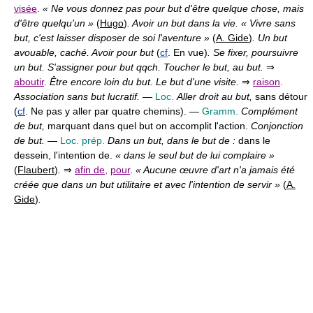
visée
.
« Ne vous donnez pas pour but d'être quelque chose, mais
d'être quelqu'un »
(
Hugo
)
. Avoir un but dans la vie. « Vivre sans
but, c'est laisser disposer de soi l'aventure »
(
A. Gide
)
. Un but
avouable, caché. Avoir pour but
(
cf
. En vue)
. Se fixer, poursuivre
un but. S'assigner pour but qqch. Toucher le but, au but.
⇒
aboutir
.
Être encore loin du but. Le but d'une visite.
⇒
raison
.
Association sans but lucratif.
—
Loc.
Aller droit au but,
sans détour
(
cf
. Ne pas y aller par quatre chemins). —
Gramm.
Complément
de but,
marquant dans quel but on accomplit l'action.
Conjonction
de but.
—
Loc. prép.
Dans un but, dans le but de :
dans le
dessein, l'intention de.
« dans le seul but de lui complaire »
(
Flaubert
)
.
⇒
afin de
,
pour
.
« Aucune œuvre d'art n'a jamais été
créée que dans un but utilitaire et avec l'intention de servir »
(
A.
Gide
)
.