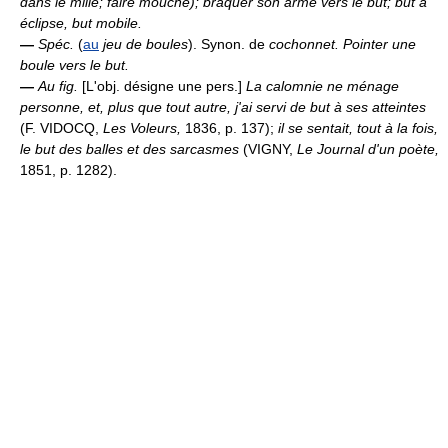
dans le mille; faire mouche); braquer son arme vers le but; but à
éclipse, but mobile.
—
Spéc.
(
au
jeu de boules
). Synon. de
cochonnet.
Pointer une
boule vers le but.
—
Au fig.
[L'obj. désigne une pers.]
La calomnie ne ménage
personne, et, plus que tout autre, j'ai servi de but à ses atteintes
(F. VIDOCQ,
Les Voleurs,
1836, p. 137);
il se sentait, tout à la fois,
le but des balles et des sarcasmes
(VIGNY,
Le Journal d'un poète,
1851, p. 1282).