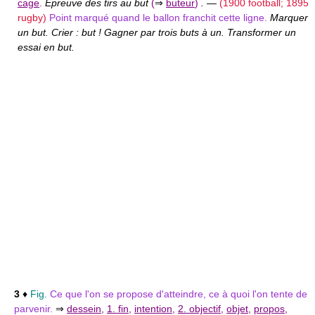
cage
.
Épreuve des tirs au but
(
⇒
buteur
)
.
—
(1900 football; 1895
rugby)
Point marqué quand le ballon franchit cette ligne.
Marquer
un but. Crier : but ! Gagner par trois buts à un. Transformer un
essai en but.
3
♦
Fig.
Ce que l'on se propose d'atteindre, ce à quoi l'on tente de
parvenir.
⇒
dessein
,
1. fin
,
intention
,
2. objectif
,
objet
,
propos
,