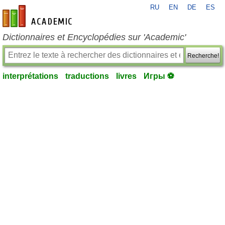
RU
EN
DE
ES
fr-academic.com
Dictionnaires et Encyclopédies sur 'Academic'
Recherche!
interprétations
traductions
livres
Игры ⚽